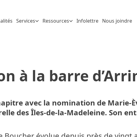
alités
Services
Ressources
Infolettre
Nous joindre
on à la barre d’Arr
itre avec la nomination de Marie-Èv
relle des Îles-de-la-Madeleine. Son en
ve Boucher évolue depuis près de ving