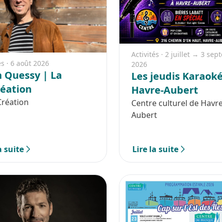
Activités · 2 juillet → 3 se
és · 6 août 2026
2026
n Quessy | La
Les jeudis Karaoké
éation
Havre-Aubert
Création
Centre culturel de Havre
Aubert
a suite
Lire la suite