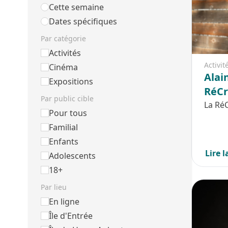
Cette semaine
Dates spécifiques
Par catégorie
Activités
Activit
Cinéma
Alai
Expositions
RéCr
Par public cible
La Ré
Pour tous
Familial
Enfants
Lire l
Adolescents
18+
Par lieu
En ligne
Île d'Entrée