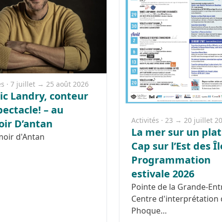
és · 7 juillet → 25 août 2026
ic Landry, conteur
pectacle! – au
Activités · 23 → 20 juillet 2
ir D’antan
La mer sur un pla
moir d'Antan
Cap sur l’Est des Îl
Programmation
estivale 2026
Pointe de la Grande-Ent
Centre d'interprétation
Phoque