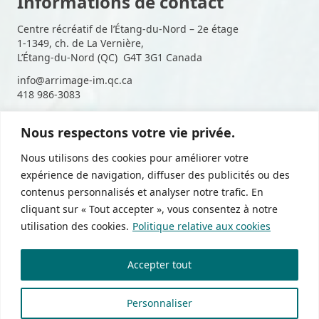
Informations de contact
Centre récréatif de l’Étang-du-Nord – 2e étage
1-1349, ch. de La Vernière,
L’Étang-du-Nord (QC) G4T 3G1 Canada
info@arrimage-im.qc.ca
418 986-3083
Nous respectons votre vie privée.
Suivez-nous sur les médias
Nous utilisons des cookies pour améliorer votre
sociaux
expérience de navigation, diffuser des publicités ou des
contenus personnalisés et analyser notre trafic. En
cliquant sur « Tout accepter », vous consentez à notre
utilisation des cookies.
Politique relative aux cookies
Politique de confidentialité
Accepter tout
Devenir membre
Zone membres
Personnaliser