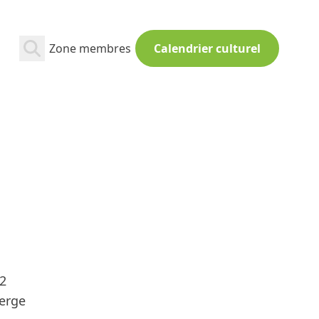
Zone membres
Calendrier culturel
02
erge