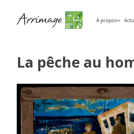
À propos
Actu
La pêche au ho