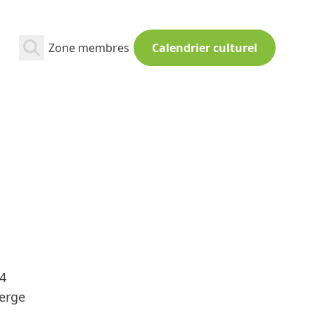
Zone membres
Calendrier culturel
04
erge