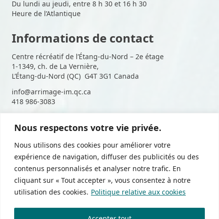
Du lundi au jeudi, entre 8 h 30 et 16 h 30
Heure de l’Atlantique
Informations de contact
Centre récréatif de l’Étang-du-Nord – 2e étage
1-1349, ch. de La Vernière,
L’Étang-du-Nord (QC) G4T 3G1 Canada
info@arrimage-im.qc.ca
418 986-3083
Nous respectons votre vie privée.
Suivez-nous sur les médias
Nous utilisons des cookies pour améliorer votre
sociaux
expérience de navigation, diffuser des publicités ou des
contenus personnalisés et analyser notre trafic. En
cliquant sur « Tout accepter », vous consentez à notre
utilisation des cookies.
Politique relative aux cookies
Politique de confidentialité
Accepter tout