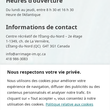
Heures d’ouverture
Du lundi au jeudi, entre 8 h 30 et 16 h 30
Heure de l’Atlantique
Informations de contact
Centre récréatif de l’Étang-du-Nord – 2e étage
1-1349, ch. de La Vernière,
L’Étang-du-Nord (QC) G4T 3G1 Canada
info@arrimage-im.qc.ca
418 986-3083
Nous respectons votre vie privée.
Suivez-nous sur les médias
Nous utilisons des cookies pour améliorer votre
sociaux
expérience de navigation, diffuser des publicités ou des
contenus personnalisés et analyser notre trafic. En
cliquant sur « Tout accepter », vous consentez à notre
utilisation des cookies.
Politique relative aux cookies