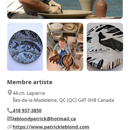
Membre artiste
44 ch. Lapierre
Îles-de-la-Madeleine, QC (QC) G4T 0H8 Canada
418 937-3850
leblondpatrick@hotmail.ca
https://www.patrickleblond.com