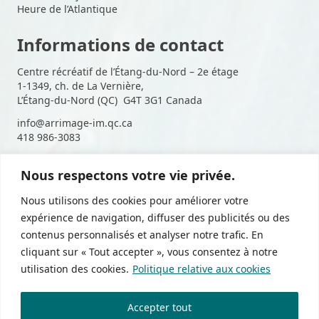
Heure de l’Atlantique
Informations de contact
Centre récréatif de l’Étang-du-Nord – 2e étage
1-1349, ch. de La Vernière,
L’Étang-du-Nord (QC) G4T 3G1 Canada
info@arrimage-im.qc.ca
418 986-3083
Nous respectons votre vie privée.
Suivez-nous sur les médias
Nous utilisons des cookies pour améliorer votre
sociaux
expérience de navigation, diffuser des publicités ou des
contenus personnalisés et analyser notre trafic. En
cliquant sur « Tout accepter », vous consentez à notre
utilisation des cookies.
Politique relative aux cookies
Politique de confidentialité
Accepter tout
Devenir membre