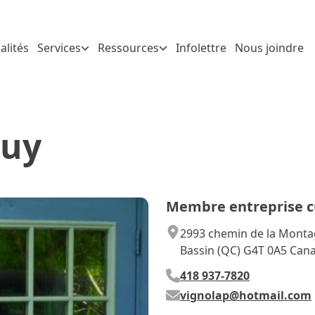
alités
Services
Ressources
Infolettre
Nous joindre
Guy
Membre entreprise cu
2993 chemin de la Mont
Bassin (QC) G4T 0A5 Can
418 937-7820
vignolap@hotmail.com