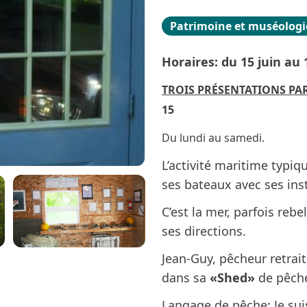
Patrimoine et muséologi
Horaires: du 15 juin au
TROIS PRÉSENTATIONS PAR
15
Du lundi au samedi.
L’activité maritime typiq
ses bateaux avec ses in
C’est la mer, parfois rebe
ses directions.
Jean-Guy, pêcheur retrai
dans sa
«Shed»
de pêche
Langage de pêche: Je suis