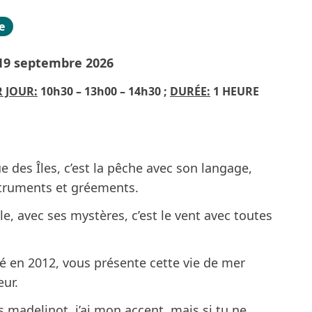
e
 19 septembre 2026
 JOUR:
10h30 – 13h00 – 14h30 ;
DURÉE:
1 HEURE
ue des Îles, c’est la pêche avec son langage,
struments et gréements.
lle, avec ses mystères, c’est le vent avec toutes
té en 2012, vous présente cette vie de mer
ur.
 madelinot, j’ai mon accent, mais si tu ne