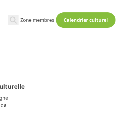
Zone membres
Calendrier culturel
lturelle
agne
ada