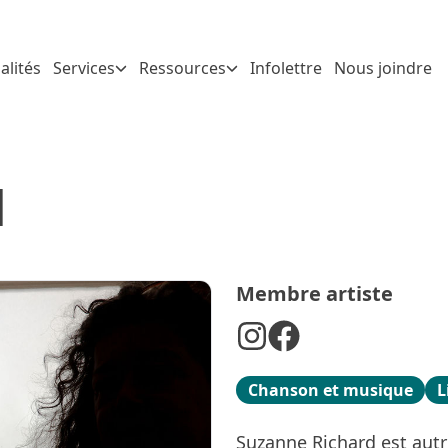
alités
Services
Ressources
Infolettre
Nous joindre
d
Membre artiste
Chanson et musique
L
Suzanne Richard est autr