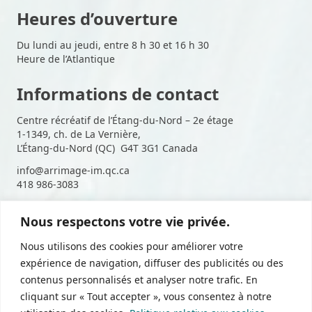
Heures d’ouverture
Du lundi au jeudi, entre 8 h 30 et 16 h 30
Heure de l’Atlantique
Informations de contact
Centre récréatif de l’Étang-du-Nord – 2e étage
1-1349, ch. de La Vernière,
L’Étang-du-Nord (QC) G4T 3G1 Canada
info@arrimage-im.qc.ca
418 986-3083
Nous respectons votre vie privée.
Suivez-nous sur les médias
Nous utilisons des cookies pour améliorer votre
sociaux
expérience de navigation, diffuser des publicités ou des
contenus personnalisés et analyser notre trafic. En
cliquant sur « Tout accepter », vous consentez à notre