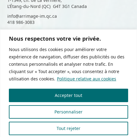
1-1349, ch. de La Vernière,
L’Étang-du-Nord (QC) G4T 3G1 Canada
info@arrimage-im.qc.ca
418 986-3083
Nous respectons votre vie privée.
Suivez-nous sur les médias
Nous utilisons des cookies pour améliorer votre
sociaux
expérience de navigation, diffuser des publicités ou des
contenus personnalisés et analyser notre trafic. En
cliquant sur « Tout accepter », vous consentez à notre
utilisation des cookies.
Politique relative aux cookies
Politique de confidentialité
Accepter tout
Devenir membre
Zone membres
Personnaliser
Tout rejeter
Arrimage © 2026 Tous droits réservés