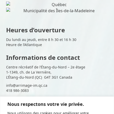
Heures d’ouverture
Du lundi au jeudi, entre 8 h 30 et 16 h 30
Heure de l’Atlantique
Informations de contact
Centre récréatif de l’Étang-du-Nord – 2e étage
1-1349, ch. de La Vernière,
L’Étang-du-Nord (QC) G4T 3G1 Canada
info@arrimage-im.qc.ca
418 986-3083
Nous respectons votre vie privée.
Suivez-nous sur les médias
Nous utilisons des cookies pour améliorer votre