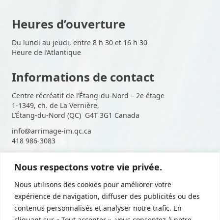
Heures d’ouverture
Du lundi au jeudi, entre 8 h 30 et 16 h 30
Heure de l’Atlantique
Informations de contact
Centre récréatif de l’Étang-du-Nord – 2e étage
1-1349, ch. de La Vernière,
L’Étang-du-Nord (QC) G4T 3G1 Canada
info@arrimage-im.qc.ca
418 986-3083
Nous respectons votre vie privée.
Suivez-nous sur les médias
Nous utilisons des cookies pour améliorer votre
sociaux
expérience de navigation, diffuser des publicités ou des
contenus personnalisés et analyser notre trafic. En
cliquant sur « Tout accepter », vous consentez à notre