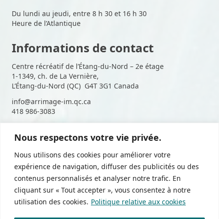
Du lundi au jeudi, entre 8 h 30 et 16 h 30
Heure de l’Atlantique
Informations de contact
Centre récréatif de l’Étang-du-Nord – 2e étage
1-1349, ch. de La Vernière,
L’Étang-du-Nord (QC) G4T 3G1 Canada
info@arrimage-im.qc.ca
418 986-3083
Nous respectons votre vie privée.
Suivez-nous sur les médias
Nous utilisons des cookies pour améliorer votre
sociaux
expérience de navigation, diffuser des publicités ou des
contenus personnalisés et analyser notre trafic. En
cliquant sur « Tout accepter », vous consentez à notre
utilisation des cookies.
Politique relative aux cookies
Politique de confidentialité