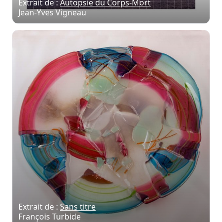
Extrait de :
Autopsie du Corps-Mort
Jean-Yves Vigneau
Extrait de :
Sans titre
François Turbide